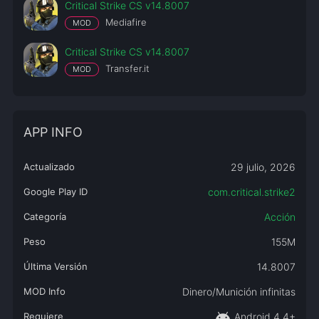
Critical Strike CS v14.8007
Mediafire
MOD
Critical Strike CS v14.8007
Transfer.it
MOD
APP INFO
Actualizado
29 julio, 2026
Google Play ID
com.critical.strike2
Categoría
Acción
Peso
155M
Última Versión
14.8007
MOD Info
Dinero/Munición infinitas
android
Requiere
Android 4.4+