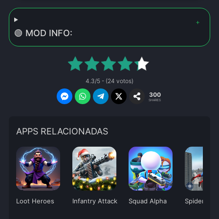
🟢 MOD INFO:
4.3/5 - (24 votos)
300
SHARES
APPS RELACIONADAS
Loot Heroes
Infantry Attack
Squad Alpha
Spider Figh