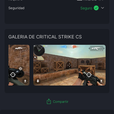
check_circle
expand_more
Seguridad
Seguro
GALERIA DE CRITICAL STRIKE CS
ios_share
Compartir